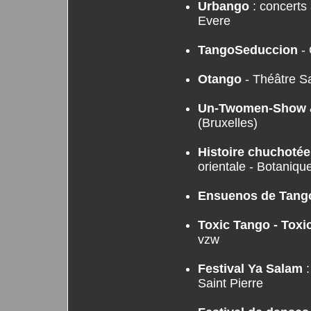
Urbango
: concerts 
Evere
TangoSeduccion
- 
Otango
- Théâtre Sa
Un-Twomen-Show
(Bruxelles)
Histoire chuchotée 
orientale - Botaniqu
Ensuenos de Tang
Toxic Tango - Toxi
vzw
Festival Ya Salam
:
Saint Pierre