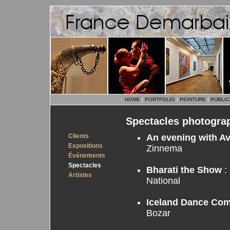
HOME
|
PORTFOLIO
|
PEINTURE
|
PUBLIC
Spectacles photogra
Clients
An evening with A
Expositions
Zinnema
Événements
Spectacles
Bharati the Show
:
Artistes
National
Iceland Dance Co
Bozar