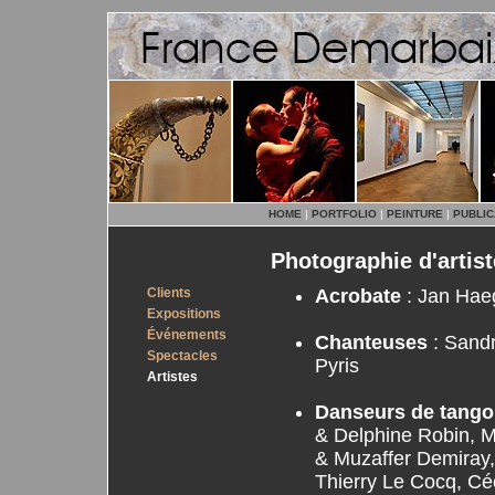
HOME
|
PORTFOLIO
|
PEINTURE
|
PUBLIC
Photographie d'artis
Clients
Acrobate
: Jan Hae
Expositions
Événements
Chanteuses
: Sandr
Spectacles
Pyris
Artistes
Danseurs de tango
& Delphine Robin, M
& Muzaffer Demiray
Thierry Le Cocq, Cé