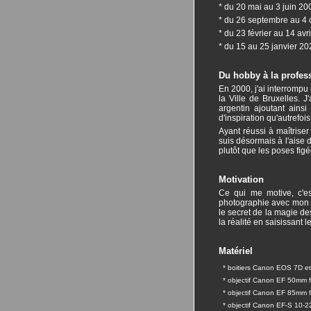
* du 20 mai au 3 juin 200
* du 26 septembre au 4 o
* du 23 février au 14 av
* du 15 au 25 janvier 20
Du hobby à la profes
En 2000, j'ai interrompu
la Ville de Bruxelles. 
argentin ajoutant ain
d'inspiration qu'autrefois
Ayant réussi à maîtriser
suis désormais à l'aise d
plutôt que les poses fig
Motivation
Ce qui me motive, c'es
photographie avec mon c
le secret de la magie de
la réalité en saisissant
Matériel
* boitiers Canon EOS 7D et
* objectif Canon EF 50mm f/
* objectif Canon EF 85mm 
* objectif Canon EF-S 10-