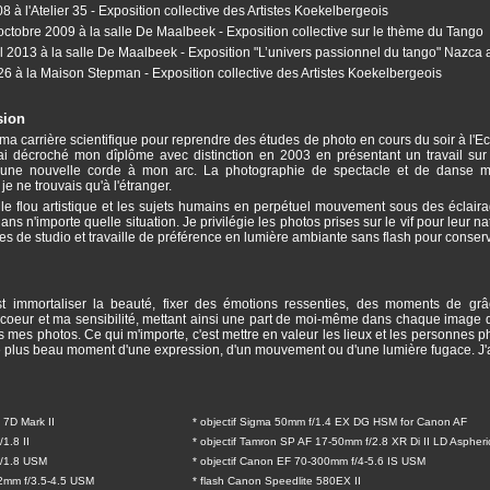
8 à l'Atelier 35 - Exposition collective des Artistes Koekelbergeois
ctobre 2009 à la salle De Maalbeek - Exposition collective sur le thème du Tango
ril 2013 à la salle De Maalbeek - Exposition "L’univers passionnel du tango" Nazca 
26 à la Maison Stepman - Exposition collective des Artistes Koekelbergeois
sion
 ma carrière scientifique pour reprendre des études de photo en cours du soir à l'
J'ai décroché mon dîplôme avec distinction en 2003 en présentant un travail sur
si une nouvelle corde à mon arc. La photographie de spectacle et de danse 
 je ne trouvais qu'à l'étranger.
 le flou artistique et les sujets humains en perpétuel mouvement sous des éclairages
ans n'importe quelle situation. Je privilégie les photos prises sur le vif pour leur na
ées de studio et travaille de préférence en lumière ambiante sans flash pour conser
t immortaliser la beauté, fixer des émotions ressenties, des moments de grâ
oeur et ma sensibilité, mettant ainsi une part de moi-même dans chaque image que
s mes photos. Ce qui m'importe, c'est mettre en valeur les lieux et les personnes 
 le plus beau moment d'une expression, d'un mouvement ou d'une lumière fugace. J'ai
 7D Mark II
* objectif Sigma 50mm f/1.4 EX DG HSM for Canon AF
1.8 II
* objectif Tamron SP AF 17-50mm f/2.8 XR Di II LD Aspheri
f/1.8 USM
* objectif Canon EF 70-300mm f/4-5.6 IS USM
22mm f/3.5-4.5 USM
* flash Canon Speedlite 580EX II