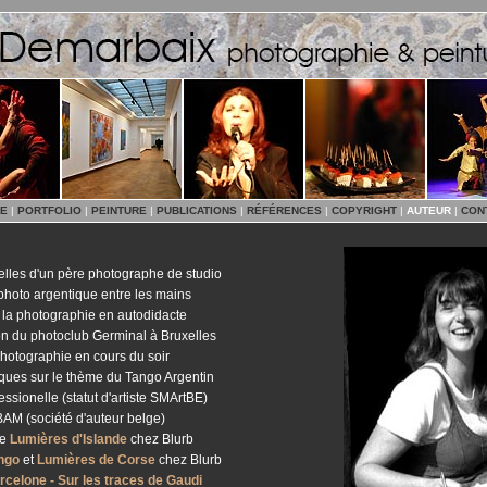
E
|
PORTFOLIO
|
PEINTURE
|
PUBLICATIONS
|
RÉFÉRENCES
|
COPYRIGHT
|
AUTEUR
|
CON
elles d'un père photographe de studio
photo argentique entre les mains
 la photographie en autodidacte
on du photoclub Germinal à Bruxelles
hotographie en cours du soir
tiques sur le thème du Tango Argentin
ssionelle (statut d'artiste SMArtBE)
ABAM (société d'auteur belge)
re
Lumières d'Islande
chez Blurb
ngo
et
Lumières de Corse
chez Blurb
rcelone - Sur les traces de Gaudi