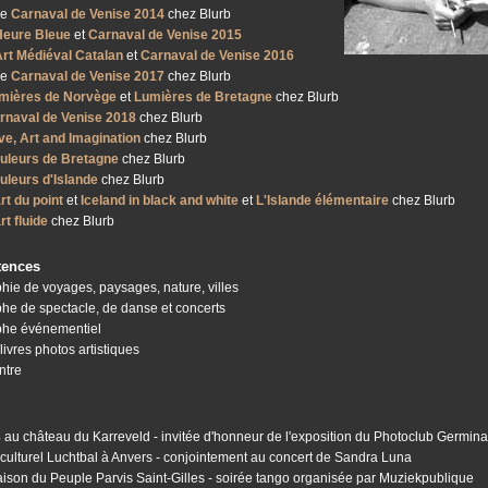
re
Carnaval de Venise 2014
chez Blurb
Heure Bleue
et
Carnaval de Venise 2015
Art Médiéval Catalan
et
Carnaval de Venise 2016
re
Carnaval de Venise 2017
chez Blurb
mières de Norvège
et
Lumières de Bretagne
chez Blurb
rnaval de Venise 2018
chez Blurb
ve, Art and Imagination
chez Blurb
uleurs de Bretagne
chez Blurb
uleurs d'Islande
chez Blurb
rt du point
et
Iceland in black and white
et
L'Islande élémentaire
chez Blurb
rt fluide
chez Blurb
tences
hie de voyages, paysages, nature, villes
he de spectacle, de danse et concerts
phe événementiel
livres photos artistiques
ntre
4 au château du Karreveld - invitée d'honneur de l'exposition du Photoclub Germina
 culturel Luchtbal à Anvers - conjointement au concert de Sandra Luna
aison du Peuple Parvis Saint-Gilles - soirée tango organisée par Muziekpublique