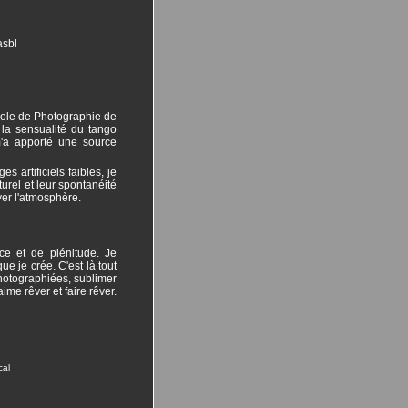
asbl
Ecole de Photographie de
 la sensualité du tango
m'a apporté une source
 artificiels faibles, je
turel et leur spontanéité
ver l'atmosphère.
ce et de plénitude. Je
 je crée. C'est là tout
photographiées, sublimer
me rêver et faire rêver.
cal