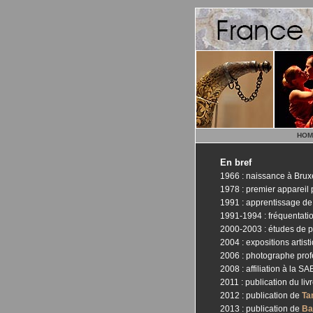
HOM
En bref
1966 : naissance à Brux
1978 : premier appareil 
1991 : apprentissage de
1991-1994 : fréquentati
2000-2003 : études de p
2004 : expositions artis
2006 : photographe profe
2008 : affiliation à la S
2011 : publication du liv
2012 : publication de
Ta
2013 : publication de
Ba