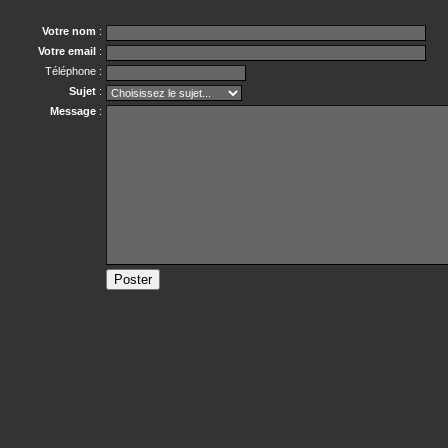
Votre nom
:
Votre email
:
Téléphone :
Sujet
:
Message
: